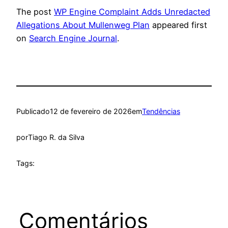
The post
WP Engine Complaint Adds Unredacted
Allegations About Mullenweg Plan
appeared first
on
Search Engine Journal
.
Publicado
12 de fevereiro de 2026
em
Tendências
por
Tiago R. da Silva
Tags:
Comentários