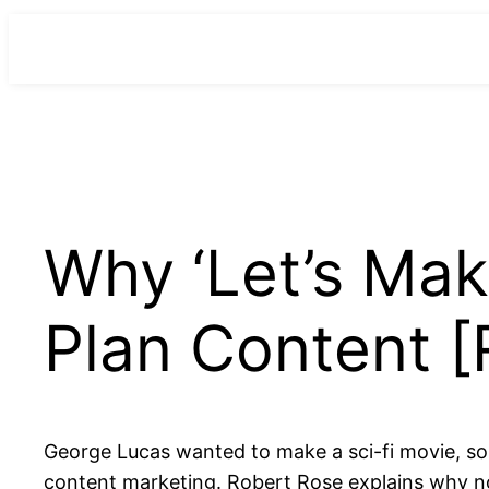
para
o
conteúdo
Why ‘Let’s Make
Plan Content 
George Lucas wanted to make a sci-fi movie, so 
content marketing. Robert Rose explains why n