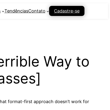
s
Tendências
Contato
Cadastre-se
errible Way to
asses]
hat format-first approach doesn’t work for