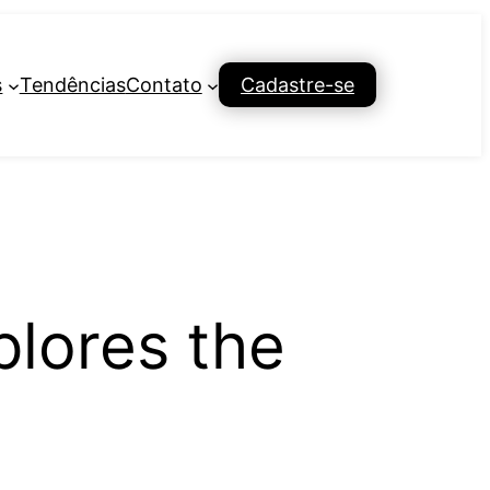
s
Tendências
Contato
Cadastre-se
lores the