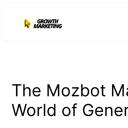
para
o
conteúdo
The Mozbot Ma
World of Gener