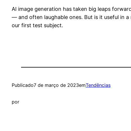
AI image generation has taken big leaps forward in
— and often laughable ones. But is it useful in 
our first test subject.
Publicado
7 de março de 2023
em
Tendências
por