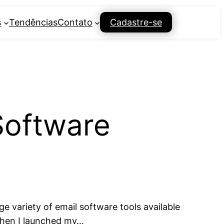
s
Tendências
Contato
Cadastre-se
Software
e variety of email software tools available
when I launched my…