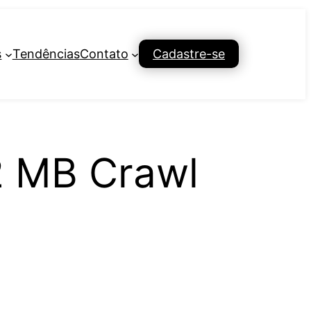
s
Tendências
Contato
Cadastre-se
2 MB Crawl