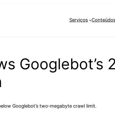
Serviços
Conteúdo
s Googlebot’s 
h
below Googlebot’s two-megabyte crawl limit.