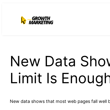
para
o
conteúdo
New Data Show
Limit Is Enoug
New data shows that most web pages fall well 