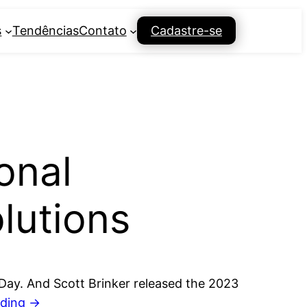
s
Tendências
Contato
Cadastre-se
onal
lutions
Day. And Scott Brinker released the 2023
ading
→