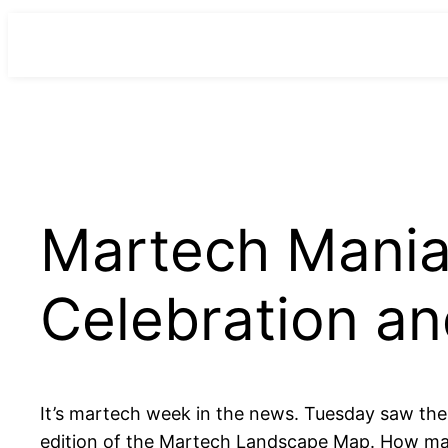
para
o
conteúdo
Martech Mania 
Celebration an
It’s martech week in the news. Tuesday saw the
edition of the Martech Landscape Map. How ma