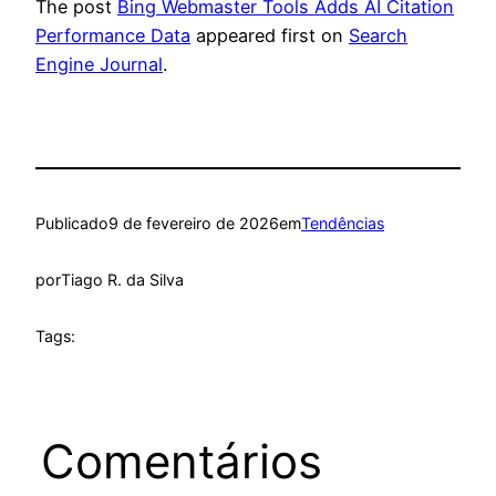
The post
Bing Webmaster Tools Adds AI Citation
Performance Data
appeared first on
Search
Engine Journal
.
Publicado
9 de fevereiro de 2026
em
Tendências
por
Tiago R. da Silva
Tags:
Comentários