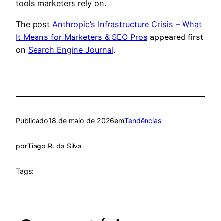
tools marketers rely on.
The post
Anthropic’s Infrastructure Crisis – What
It Means for Marketers & SEO Pros
appeared first
on
Search Engine Journal
.
Publicado
18 de maio de 2026
em
Tendências
por
Tiago R. da Silva
Tags: