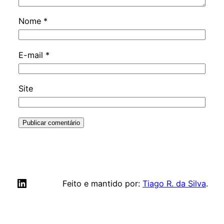
Nome
*
E-mail
*
Site
LinkedIn
Feito e mantido por:
Tiago R. da Silva
.