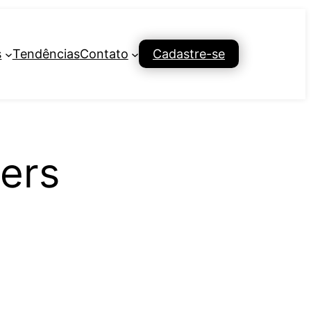
s
Tendências
Contato
Cadastre-se
ners