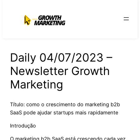
para
o
conteúdo
Daily 04/07/2023 –
Newsletter Growth
Marketing
Título: como o crescimento do marketing b2b
SaaS pode ajudar startups mais rapidamente
Introdução
O marketing b2b SaaS está crescendo cada vez